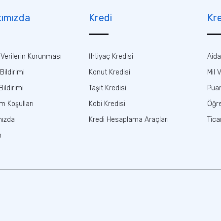
ımızda
Kredi
Kre
l Verilerin Korunması
İhtiyaç Kredisi
Aida
 Bildirimi
Konut Kredisi
Mil 
ildirimi
Taşıt Kredisi
Puan
ım Koşulları
Kobi Kredisi
Öğre
mızda
Kredi Hesaplama Araçları
Tica
m