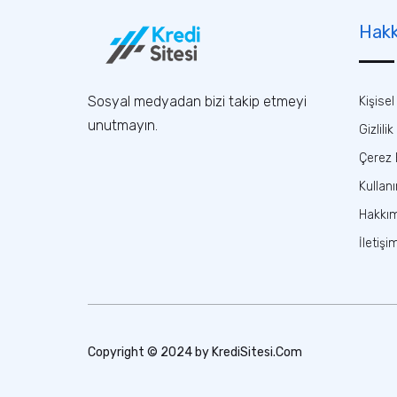
Hakk
Sosyal medyadan bizi takip etmeyi
Kişise
unutmayın.
Gizlilik
Çerez B
Kullan
Hakkı
İletişi
Copyright © 2024 by KrediSitesi.Com