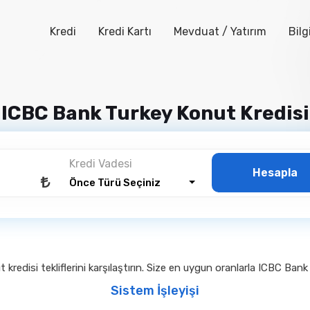
Kredi
Kredi Kartı
Mevduat / Yatırım
Bilg
ICBC Bank Turkey Konut Kredisi
fa
Kredi
Konut Kredisi
ICBC Bank Turkey Konu
Kredi Vadesi
Hesapla
Önce Türü Seçiniz
redisi tekliflerini karşılaştırın. Size en uygun oranlarla ICBC Ban
Sistem İşleyişi