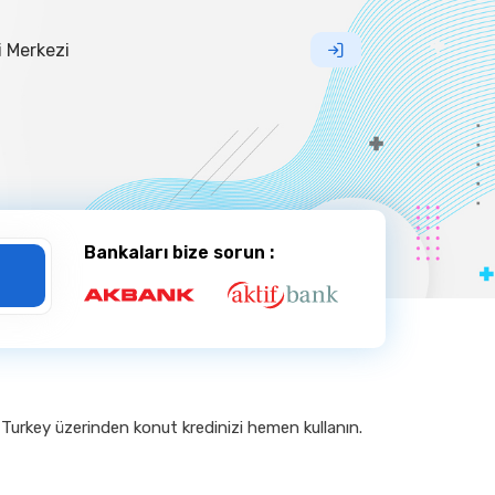
i Merkezi
t Kredisi
Bankaları bize sorun :
k Turkey üzerinden konut kredinizi hemen kullanın.